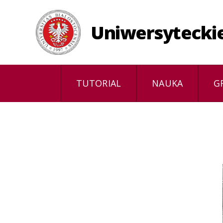
Uniwersytecki
Uniwersyteckie
Centrum
Obliczeniowe
TUTORIAL
NAUKA
G