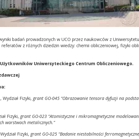
o wyniki badań prowadzonych w UCO przez naukowców z Uniwersytetu
feratów z różnych dziedzin wiedzy: chemii obliczeniowej, fizyki obli
j Użytkowników Uniwersyteckiego Centrum Obliczeniowego.
ozdawczej
wa:
, Wydział Fizyki,
grant GO-045 “Obrazowanie tensora dyfuzji na podsta
iał Fizyki,
grant GO-023 “Atomistyczne i mikromagnetyczne modelowanie
ch warstwach metalicznych.”
Wydział Fizyki,
grant GO-025 “Badanie niestabilności ferromagnetyczn