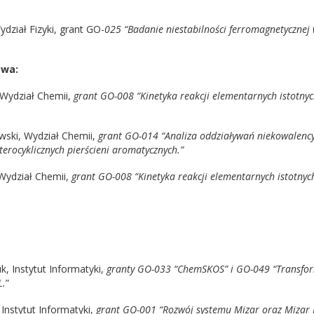
dział Fizyki, grant GO-
025 “Badanie niestabilności ferromagnetyczne
owa:
 Wydział Chemii,
grant GO-008 “Kinetyka reakcji elementarnych istotn
wski, Wydział Chemii,
grant GO-014 “Analiza oddziaływań niekowalenc
erocyklicznych pierścieni aromatycznych.”
Wydział Chemii,
grant GO-008 “Kinetyka reakcji elementarnych istotn
, Instytut Informatyki,
granty GO-033 “ChemSKOS” i GO-049 “Transfor
L.
”
 Instytut Informatyki,
grant GO-001 “Rozwój systemu Mizar oraz Mizar 