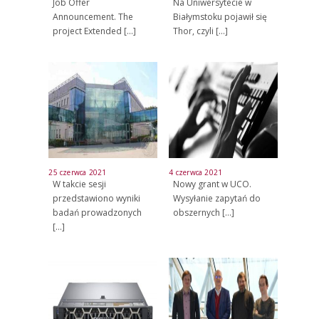
Job Offer
Na Uniwersytecie w
Announcement. The
Białymstoku pojawił się
project Extended
[…]
Thor, czyli
[…]
25 czerwca 2021
4 czerwca 2021
W takcie sesji
Nowy grant w UCO.
przedstawiono wyniki
Wysyłanie zapytań do
badań prowadzonych
obszernych
[…]
[…]